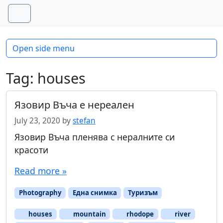
Skip to content
Skip to footer
Menu
Open side menu
Tag:
houses
Язовир Въча е нереален
July 23, 2020
by
stefan
Язовир Въча пленява с нералните си
красоти
Read more »
Photography
Една снимка
Туризъм
houses
mountain
rhodope
river