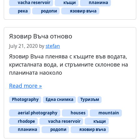
vacha reservoir
къщи
планина
река
родопи
язовир въча
Язовир Въча отново
July 21, 2020
by
stefan
Язовир Въча пленява с къщите във водата,
кристалната вода, и стръмните склонове на
планината наоколо
Read more »
Photography
Една снимка
Туризъм
aerial photography
houses
mountain
rhodope
vacha reservoir
къщи
планина
родопи
язовир въча