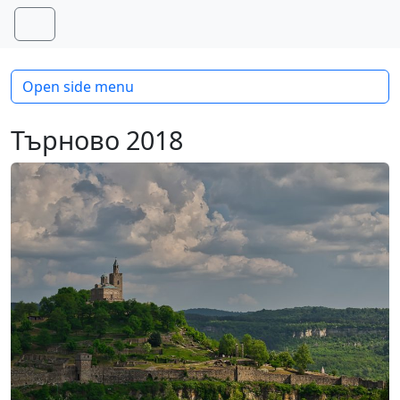
Skip to content
Skip to footer
Menu
Open side menu
Търново 2018