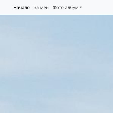
Начало
За мен
Фото албум