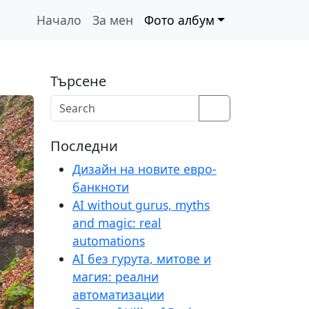
Начало
За мен
Фото албум
Търсене
Search
Последни
Дизайн на новите евро-
банкноти
AI without gurus, myths
and magic: real
automations
AI без гурута, митове и
магия: реални
автоматизации