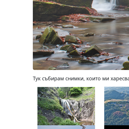
Тук събирам снимки, които ми харесва