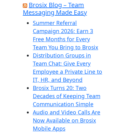
х
Brosix Blog – Team
и
Messaging Made Easy
в
Summer Referral
Campaign 2026: Earn 3
Free Months for Every
Team You Bring to Brosix
Distribution Groups in
Team Chat: Give Every
Employee a Private Line to
IT, HR, and Beyond
Brosix Turns 20: Two
Decades of Keeping Team
Communication Simple
Audio and Video Calls Are
Now Available on Brosix
Mobile Apps