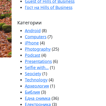
Guest of Hills of Business
Гост на Hills of Business
Категории
Android
(8)
Computers
(7)
iPhone
(4)
Photography
(25)
Podcast
(4)
Presentations
(6)
Selfie with…
(1)
Seociety
(1)
Technology
(4)
Археология
(1)
Библия
(3)
Една снимка
(36)
Електроника
(3)