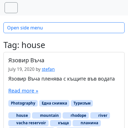
Skip to content
Skip to footer
Menu
Open side menu
Tag:
house
Язовир Въча
July 19, 2020
by
stefan
Язовир Въча пленява с къщите във водата
Read more »
Photography
Една снимка
Туризъм
house
mountain
rhodope
river
vacha reservoir
къща
планина