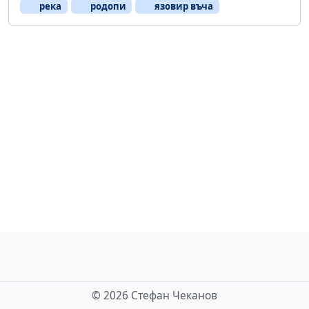
река
родопи
язовир въча
©
2026 Стефан Чеканов