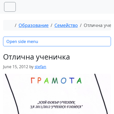
Skip to content
Skip to footer
Menu
Home
Образование
Семейство
Отлична уче
Open side menu
Отлична ученичка
June 15, 2012
by
stefan