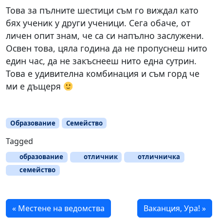
Това за пълните шестици съм го виждал като
бях ученик у други ученици. Сега обаче, от
личен опит знам, че са си напълно заслужени.
Освен това, цяла година да не пропуснеш нито
един час, да не закъснееш нито една сутрин.
Това е удивителна комбинация и съм горд че
ми е дъщеря
Образование
Семейство
Tagged
образование
отличник
отличничка
семейство
Местене на ведомства
Ваканция, Ура!