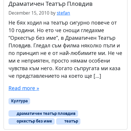
Драматичен Театър Пловдив
December 15, 2010
by
stefan
Не бях ходил на театър сигурно повече от
10 години. Но ето че снощи гледахме
“Оркестър без име”, в Драматичен Театър
Пловдив. Гледал съм филма няколко пъти и
по принцип не е от най-любимите ми. Не че
ми е неприятен, просто нямам особени
чувства към него. Когато съпругата ми каза
че представлението на което ще […]
Read more »
Култура
драматичен театър пловдив
оркестър без име
театър