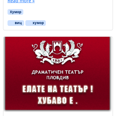
Read more »
Хумор
виц
хумор