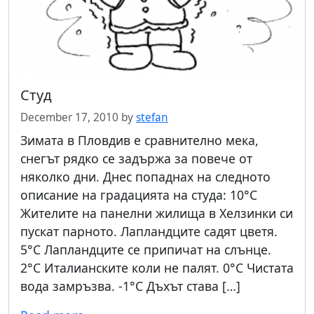
Студ
December 17, 2010
by
stefan
Зимата в Пловдив е сравнително мека,
снегът рядко се задържа за повече от
няколко дни. Днес попаднах на следното
описание на градацията на студа: 10°C
Жителите на панелни жилища в Хелзинки си
пускат парното. Лапландците садят цветя.
5°С Лапландците се припичат на слънце.
2°C Италианските коли не палят. 0°C Чистата
вода замръзва. -1°C Дъхът става […]