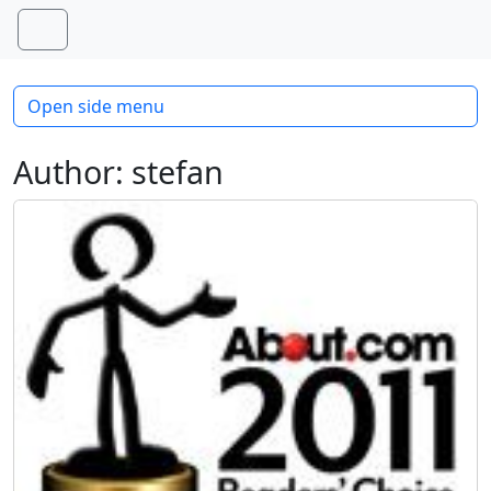
Skip to content
Skip to footer
Menu
Open side menu
Author:
stefan