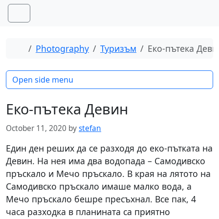
Skip to content
Skip to footer
Menu
Home
Photography
Туризъм
Еко-пътека Деви
Open side menu
Еко-пътека Девин
October 11, 2020
by
stefan
Един ден реших да се разходя до еко-пътката на
Девин. На нея има два водопада – Самодивско
пръскало и Мечо пръскало. В края на лятото на
Самодивско пръскало имаше малко вода, а
Мечо пръскало бешре пресъхнал. Все пак, 4
часа разходка в планината са приятно