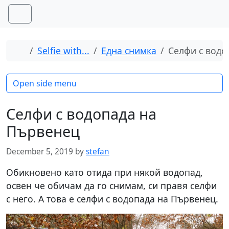
Skip to content
Skip to footer
Menu
Home
Selfie with...
Една снимка
Селфи с водо
Open side menu
Селфи с водопада на
Първенец
December 5, 2019
by
stefan
Обикновено като отида при някой водопад,
освен че обичам да го снимам, си правя селфи
с него. А това е селфи с водопада на Първенец.