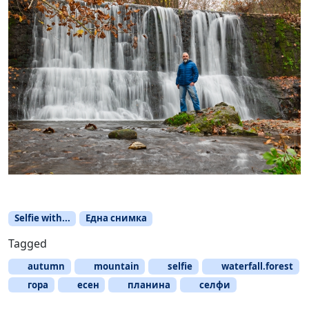
Selfie with...
Една снимка
Tagged
autumn
mountain
selfie
waterfall.forest
гора
есен
планина
селфи