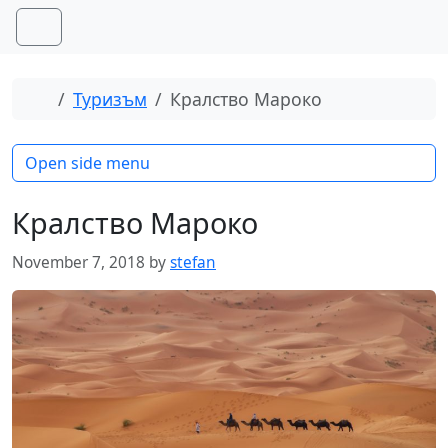
Skip to content
Skip to footer
Menu
Home
Туризъм
Кралство Мароко
Open side menu
Кралство Мароко
November 7, 2018
by
stefan