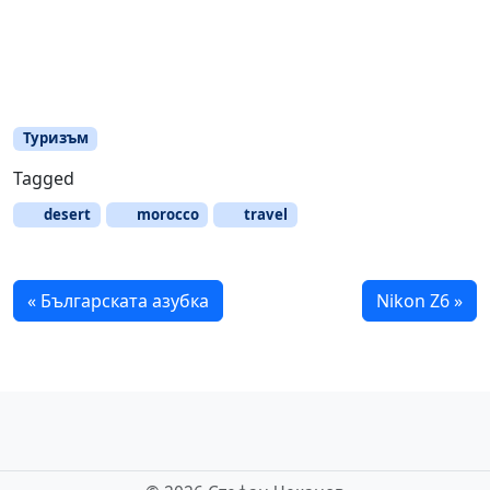
Туризъм
Tagged
desert
morocco
travel
Българската азубка
Nikon Z6